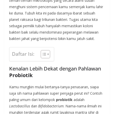
teman-teman mikroskopis yang secara alami sudah
menghuni sistem pencernaan kamu semenjak kamu lahir
ke dunia. Tubuh kita ini pada dasarnya ibarat sebuah
planet raksasa bagi triliunan bakteri. Tugas utama kita
sebagai pemilik tubuh hanyalah memastikan koloni
bakteri baik selalu mendominasi peperangan melawan
bakteri jahat yang berpotensi bikin kamu jatuh sakit.
Daftar Isi:
Kenalan Lebih Dekat dengan Pahlawan
Probiotik
Kamu mungkin mulai bertanya-tanya penasaran, siapa
saja sih nama pahlawan super penjaga perut ini? Contoh
paling umum dari kelompok
probiotik
adalah
Lactobacillus
dan
Bifidobacterium
. Nama-nama ilmiah ini
mungkin terdengar agak rumit layaknya mantra sihir di