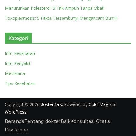
Menurunkan Kolesterol: 5 Trik Ampuh Tanpa Obat!
Toxoplasmosis: 5 Fakta Tersembunyi Mengancam Bumil!
Kategori
Info Kesehatan
Info Penyakit
Medisiana
Tips Kesehatan
Copyright © 2026
dokterBaik
. Powered by
ColorMag
and
WordPress
.
Beranda
Tentang dokterBaik
Konsultasi Gratis
Disclaimer