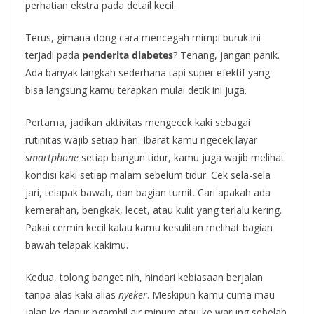
perhatian ekstra pada detail kecil.
Terus, gimana dong cara mencegah mimpi buruk ini
terjadi pada
penderita diabetes
? Tenang, jangan panik.
Ada banyak langkah sederhana tapi super efektif yang
bisa langsung kamu terapkan mulai detik ini juga.
Pertama, jadikan aktivitas mengecek kaki sebagai
rutinitas wajib setiap hari. Ibarat kamu ngecek layar
smartphone
setiap bangun tidur, kamu juga wajib melihat
kondisi kaki setiap malam sebelum tidur. Cek sela-sela
jari, telapak bawah, dan bagian tumit. Cari apakah ada
kemerahan, bengkak, lecet, atau kulit yang terlalu kering.
Pakai cermin kecil kalau kamu kesulitan melihat bagian
bawah telapak kakimu.
Kedua, tolong banget nih, hindari kebiasaan berjalan
tanpa alas kaki alias
nyeker
. Meskipun kamu cuma mau
jalan ke dapur ngambil air minum atau ke warung sebelah