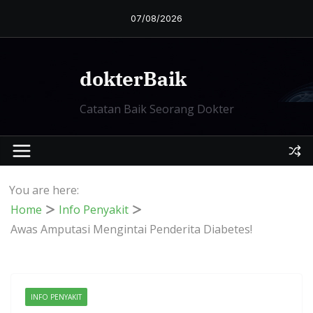
Skip
07/08/2026
to
content
dokterBaik
Catatan Baik Seorang Dokter
You are here:
Home
Info Penyakit
Awas Amputasi Mengintai Penderita Diabetes!
INFO PENYAKIT